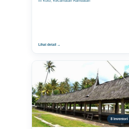
III Koto, Kecamatan Rambatan
Lihat detail →
8 inventori