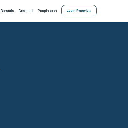
Beranda
Destinasi
Penginapan
Login Pengelola
N