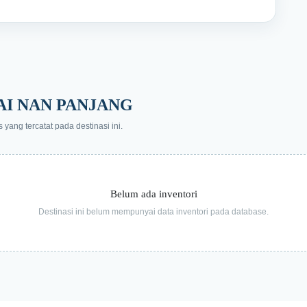
AI NAN PANJANG
ang tercatat pada destinasi ini.
Belum ada inventori
Destinasi ini belum mempunyai data inventori pada database.