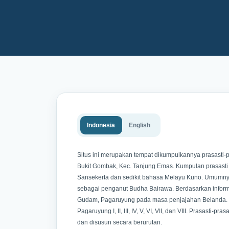
Indonesia
English
Situs ini merupakan tempat dikumpulkannya prasasti-p
Bukit Gombak, Kec. Tanjung Emas. Kumpulan prasasti 
Sansekerta dan sedikit bahasa Melayu Kuno. Umumnya, 
sebagai penganut Budha Bairawa. Berdasarkan informasi
Gudam, Pagaruyung pada masa penjajahan Belanda. Pra
Pagaruyung I, II, III, IV, V, VI, VII, dan VIII. Prasasti
dan disusun secara berurutan.