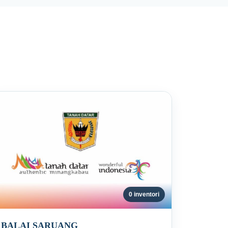
0 inventori
BALAI SARUANG