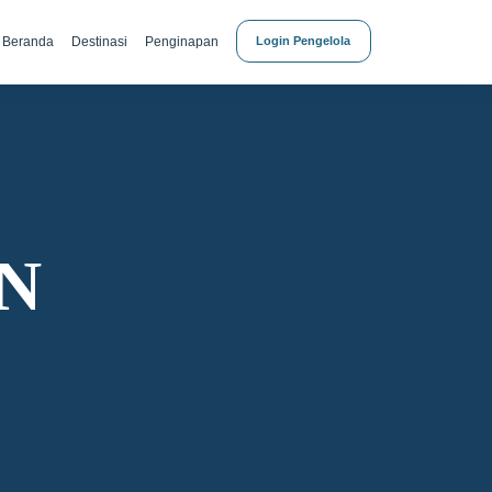
Beranda
Destinasi
Penginapan
Login Pengelola
N