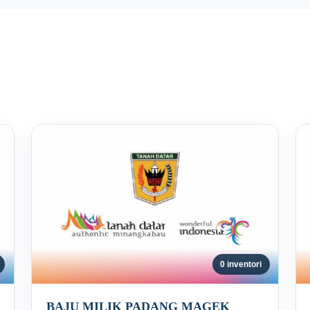
0 inventori
BAJU MILIK PADANG MAGEK