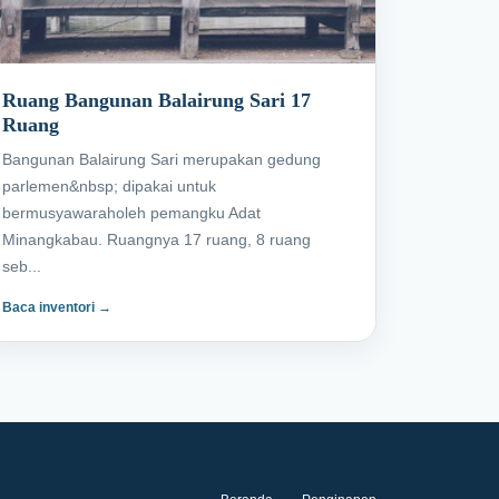
Ruang Bangunan Balairung Sari 17
Ruang
Bangunan Balairung Sari merupakan gedung
parlemen&nbsp; dipakai untuk
bermusyawaraholeh pemangku Adat
Minangkabau. Ruangnya 17 ruang, 8 ruang
seb...
Baca inventori →