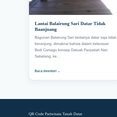
Lantai Balairung Sari Datar Tidak
Baanjuang
Bagunan Balairung Sari lantainya datar saja tidak
beranjung, dimaknai bahwa dalam kelarasan
Bodi Caniago konsep Datuak Parpatiah Nan
Sabatang, ke...
Baca inventori →
QR Code Pariwisata Tanah Datar