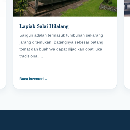
Lapiak Salai Hilalang
Saliguri adalah termasuk tumbuhan sekarang
jarang ditemukan. Batangnya sebesar batang
tomat dan buahnya dapat dijadikan obat luka
tradisional,...
Baca inventori →