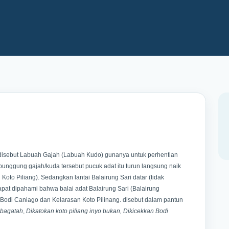
 disebut Labuah Gajah (Labuah Kudo) gunanya untuk perhentian
punggung gajah/kuda tersebut pucuk adat itu turun langsung naik
Koto Piliang). Sedangkan lantai Balairung Sari datar (tidak
pat dipahami bahwa balai adat Balairung Sari (Balairung
odi Caniago dan Kelarasan Koto Pilinang. disebut dalam pantun
 bagatah
,
Dikatokan koto piliang inyo bukan, Dikicekkan Bodi